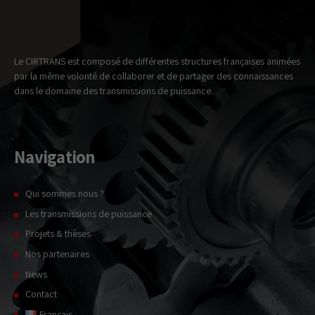
transmissions mécaniques
Détectabilité des défauts de roulements dans les transmissions
mécaniques par engrenages
Le CIRTRANS est composé de différentes structures françaises animées
par la même volonté de collaborer et de partager des connaissances
dans le domaine des transmissions de puissance.
Navigation
Necessary
These
cookies
Qui sommes nous ?
are not
Les transmissions de puissance
optional.
They are
Projets & thèses
needed for
Nos partenaires
the website
to
News
function.
Contact
Français