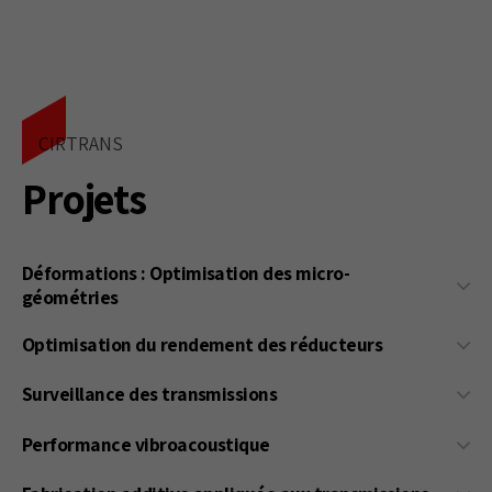
CIRTRANS
Projets
Déformations : Optimisation des micro-
géométries
Déformations : Optimisation des micro-géométries
Optimisation du rendement des réducteurs
Surveillance des transmissions
Détectabilité des défauts de roulements dans les transmissions
Performance vibroacoustique
mécaniques par engrenages : conditions de fonctionnement, capteurs
et indicateurs optimaux